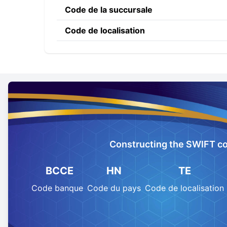
Code de la succursale
Code de localisation
Constructing the SWIFT c
BCCE
HN
TE
Code banque
Code du pays
Code de localisation