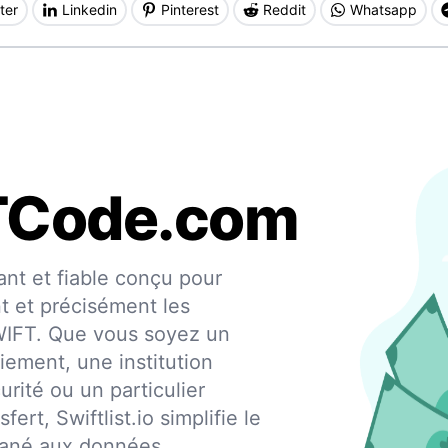
ter
Linkedin
Pinterest
Reddit
Whatsapp
TCode.com
nt et fiable conçu pour
nt et précisément les
SWIFT. Que vous soyez un
iement, une institution
urité ou un particulier
fert, Swiftlist.io simplifie le
ntané aux données