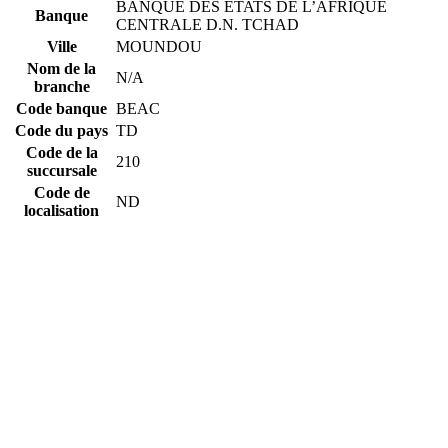
BANQUE DES ETATS DE L’AFRIQUE
Banque
CENTRALE D.N. TCHAD
Ville
MOUNDOU
Nom de la
N/A
branche
Code banque
BEAC
Code du pays
TD
Code de la
210
succursale
Code de
ND
localisation
Constructing the SWIFT code
BEAC
Code banque
TD
Code du pays
ND