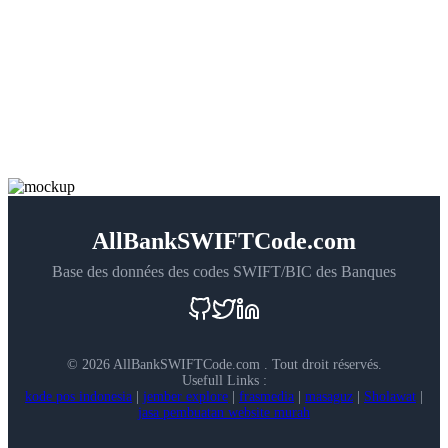
AllBankSWIFTCode.com
Base des données des codes SWIFT/BIC des Banques
©
2026 AllBankSWIFTCode.com . Tout droit réservés.
Usefull Links :
kode pos indonesia
|
jember explore
|
frasmedia
|
masaguz
|
Sholawat
|
jasa pembuatan website murah