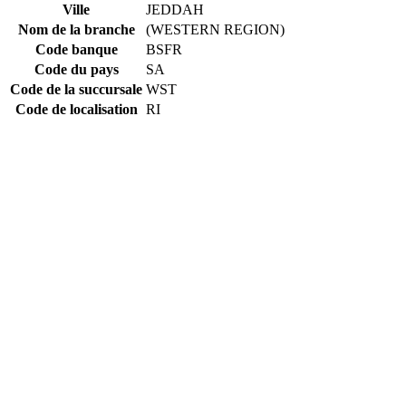
Ville
JEDDAH
Nom de la branche
(WESTERN REGION)
Code banque
BSFR
Code du pays
SA
Code de la succursale
WST
Code de localisation
RI
Constructing the SWIFT code
BSFR
Code banque
SA
Code du pays
RI
Code de localisation
WST
Code de la succursale