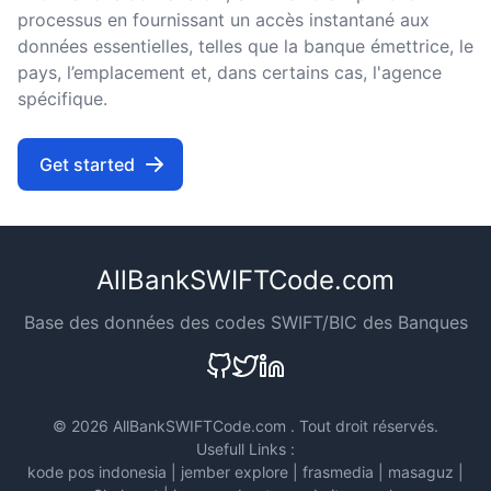
processus en fournissant un accès instantané aux
données essentielles, telles que la banque émettrice, le
pays, l’emplacement et, dans certains cas, l'agence
spécifique.
Get started
AllBankSWIFTCode.com
Base des données des codes SWIFT/BIC des Banques
©
2026 AllBankSWIFTCode.com . Tout droit réservés.
Usefull Links :
kode pos indonesia
|
jember explore
|
frasmedia
|
masaguz
|