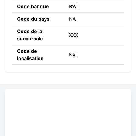
Code banque
BWLI
Code du pays
NA
Code de la
XXX
succursale
Code de
NX
localisation
Constructing the SWIFT code
BWLI
NA
NX
XXX
Code
Code
Code de
Code de la