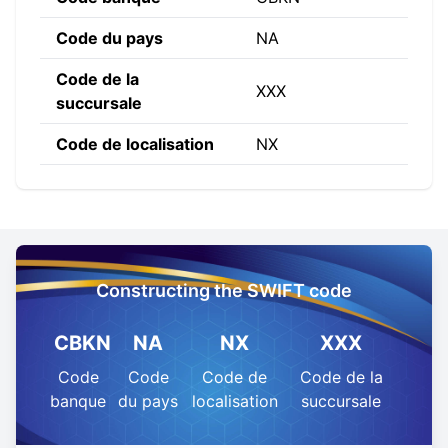
Code du pays
NA
Code de la
XXX
succursale
Code de localisation
NX
Constructing the SWIFT code
CBKN
NA
NX
XXX
Code
Code
Code de
Code de la
banque
du pays
localisation
succursale