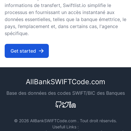
informations de transfert, Swiftlist.io simplifie le
processus en fournissant un accès instantané aux
données essentielles, telles que la banque émettrice, le
pays, l’emplacement et, dans certains cas, l'agence
spécifique.
Get started
AllBankSWIFTCode.com
Base des données des codes SWIFT/BIC des Banques
©
2026 AllBankSWIFTCode.com . Tout droit réservés.
Usefull Links :