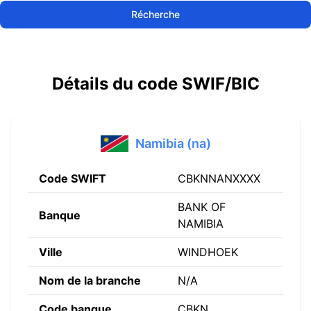
Récherche
Détails du code SWIF/BIC
Namibia (na)
Code SWIFT
CBKNNANXXXX
BANK OF
Banque
NAMIBIA
Ville
WINDHOEK
Nom de la branche
N/A
Code banque
CBKN