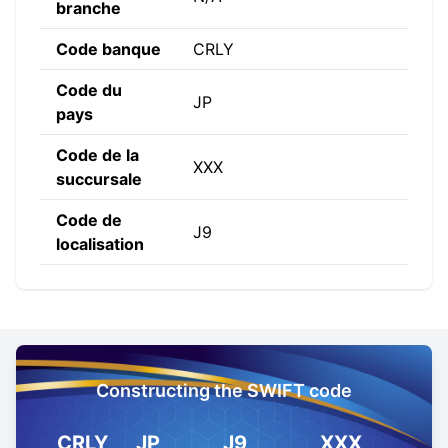
branche
Code banque
CRLY
Code du
JP
pays
Code de la
XXX
succursale
Code de
J9
localisation
Constructing the SWIFT code
CRLY
JP
J9
XXX