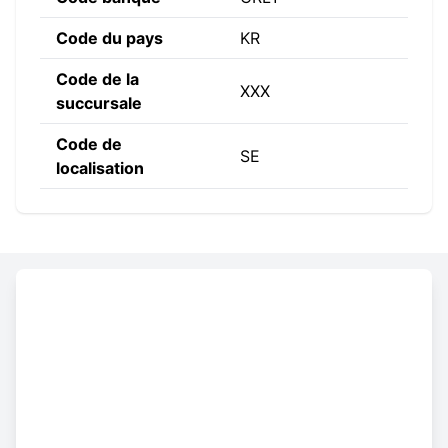
Code du pays
KR
Code de la
XXX
succursale
Code de
SE
localisation
Constructing the SWIFT code
CRLY
KR
SE
XXX
Code
Code
Code de
Code de la
banque
du pays
localisation
succursale