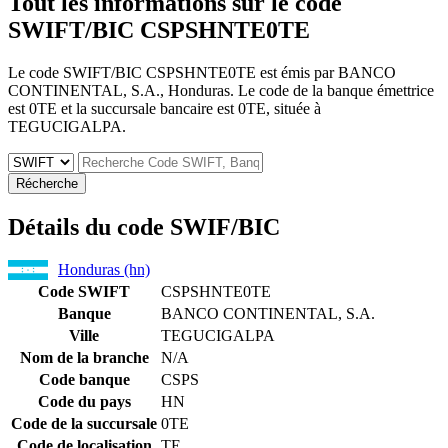
Tout les informations sur le code
SWIFT/BIC
CSPSHNTE0TE
Le code SWIFT/BIC CSPSHNTE0TE est émis par BANCO
CONTINENTAL, S.A., Honduras. Le code de la banque émettrice
est 0TE et la succursale bancaire est 0TE, située à
TEGUCIGALPA.
Récherche
Détails du code SWIF/BIC
Honduras (hn)
Code SWIFT
CSPSHNTE0TE
Banque
BANCO CONTINENTAL, S.A.
Ville
TEGUCIGALPA
Nom de la branche
N/A
Code banque
CSPS
Code du pays
HN
Code de la succursale
0TE
Code de localisation
TE