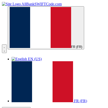
AllBankSWIFTCode.com
FR (FR)
EN (US)
FR (FR)