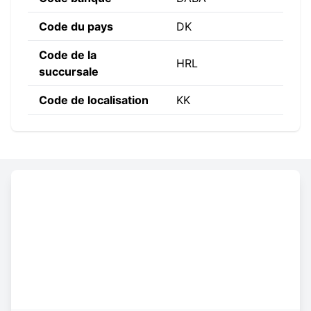
Code du pays
DK
Code de la
HRL
succursale
Code de localisation
KK
Constructing the SWIFT code
DABA
DK
KK
HRL
Code
Code
Code de
Code de la
banque
du pays
localisation
succursale