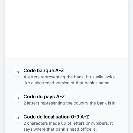
Constructing the SWIFT code
EQBL
SS
JB
XXX
Code
Code
Code de
Code de la
banque
du pays
localisation
succursale
Code banque A-Z
→
4 letters representing the bank. It usually looks
like a shortened version of that bank's name.
Code du pays A-Z
→
2 letters representing the country the bank is in.
Code de localisation 0-9 A-Z
→
2 characters made up of letters or numbers. It
says where that bank's head office is.