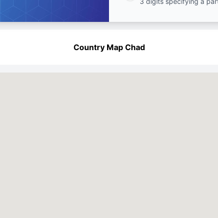
3 digits specifying a par
Country Map Chad