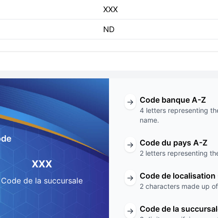
XXX
ND
Code banque A-Z
→
4 letters representing th
name.
ode
Code du pays A-Z
→
2 letters representing th
XXX
Code de localisation
→
Code de la succursale
2 characters made up of 
Code de la succursa
→