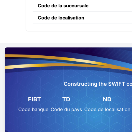
Code de la succursale
Code de localisation
Constructing the SWIFT c
FIBT
TD
ND
Code banque
Code du pays
Code de localisation