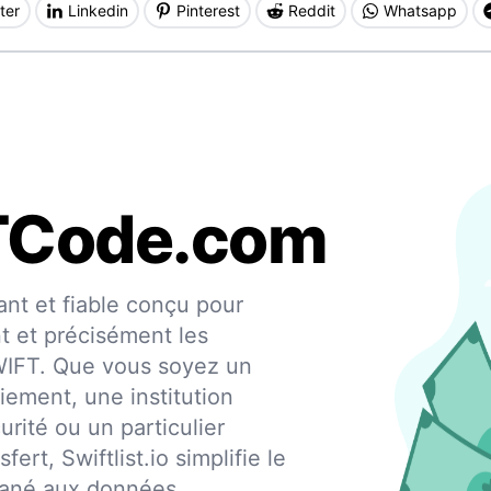
ter
Linkedin
Pinterest
Reddit
Whatsapp
TCode.com
nt et fiable conçu pour
nt et précisément les
SWIFT. Que vous soyez un
iement, une institution
urité ou un particulier
fert, Swiftlist.io simplifie le
ntané aux données