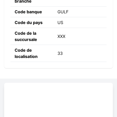
branche
Code banque
GULF
Code du pays
US
Code de la
XXX
succursale
Code de
33
localisation
Constructing the SWIFT code
GULF
US
33
XXX