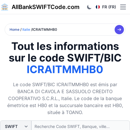
AllBankSWIFTCode.com
FR (FR)
Ope
Home
/
Italie
/ICRAITMMHB0
Tout les informations
sur le code SWIFT/BIC
ICRAITMMHB0
Le code SWIFT/BIC ICRAITMMHB0 est émis par
BANCA DI CAVOLA E SASSUOLO CREDITO
COOPERATIVO S.C.R.L., Italie. Le code de la banque
émettrice est HB0 et la succursale bancaire est HB0,
située à TOANO.