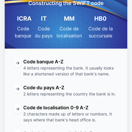
Constructing the SWIFT code
ICRA
IT
MM
HB0
Code
Code
Code de
Code de la
banque
du pays
localisation
succursale
Code banque A-Z
→
4 letters representing the bank. It usually looks
like a shortened version of that bank's name.
Code du pays A-Z
→
2 letters representing the country the bank is in.
Code de localisation 0-9 A-Z
→
2 characters made up of letters or numbers. It
says where that bank's head office is.