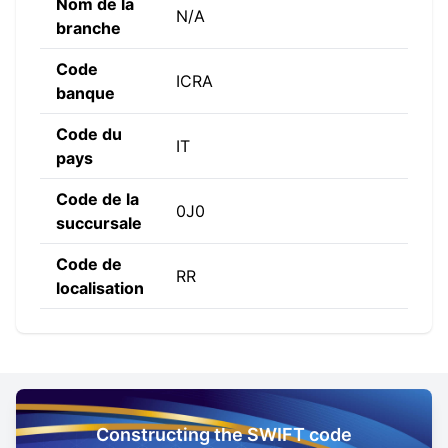
Nom de la
N/A
branche
Code
ICRA
banque
Code du
IT
pays
Code de la
0J0
succursale
Code de
RR
localisation
Constructing the SWIFT code