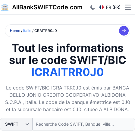
AllBankSWIFTCode.com
FR (FR)
Ope
Home
/
Italie
/ICRAITRR0J0
Tout les informations
sur le code SWIFT/BIC
ICRAITRR0J0
Le code SWIFT/BIC ICRAITRR0J0 est émis par BANCA
DELLO JONIO CREDITO COOPERATIVO-ALBIDONA
S.C.P.A., Italie. Le code de la banque émettrice est 0J0
et la succursale bancaire est 0J0, située à ALBIDONA.