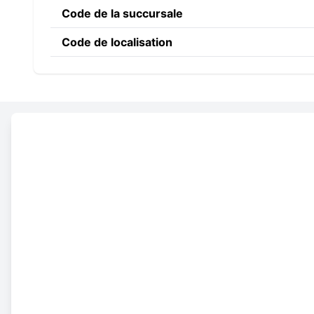
Code de la succursale
Code de localisation
Constructing the SWIFT c
POPR
IT
3R
Code banque
Code du pays
Code de localisation