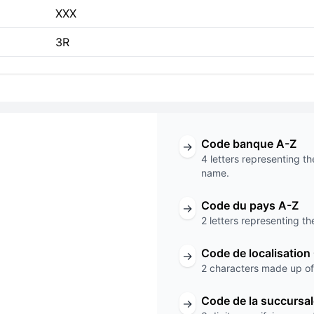
XXX
3R
Code banque A-Z
→
4 letters representing th
name.
ode
Code du pays A-Z
→
2 letters representing th
XXX
Code de localisation
→
Code de la succursale
2 characters made up of 
Code de la succursa
→