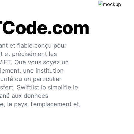
TCode.com
nt et fiable conçu pour
nt et précisément les
SWIFT. Que vous soyez un
iement, une institution
urité ou un particulier
fert, Swiftlist.io simplifie le
ntané aux données
ce, le pays, l’emplacement et,