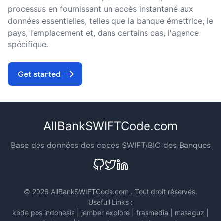
processus en fournissant un accès instantané aux
données essentielles, telles que la banque émettrice, le
pays, l’emplacement et, dans certains cas, l'agence
spécifique.
Get started
AllBankSWIFTCode.com
Base des données des codes SWIFT/BIC des Banques
©
2026 AllBankSWIFTCode.com . Tout droit réservés.
Usefull Links :
kode pos indonesia
|
jember explore
|
frasmedia
|
masaguz
|