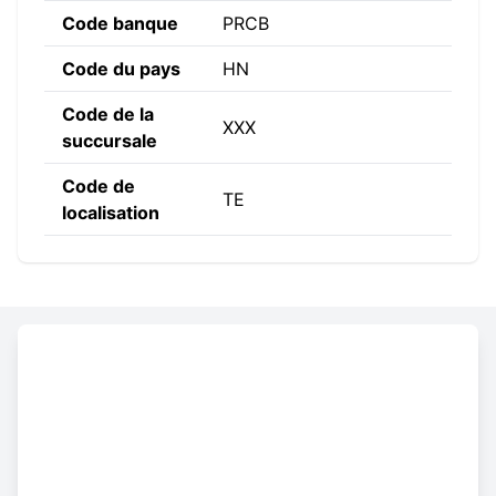
Code banque
PRCB
Code du pays
HN
Code de la
XXX
succursale
Code de
TE
localisation
Constructing the SWIFT code
PRCB
HN
TE
XXX
Code
Code
Code de
Code de la