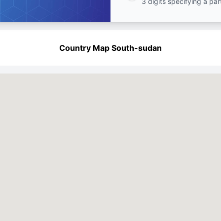
3 digits specifying a par
Country Map South-sudan