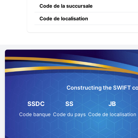
Code de la succursale
Code de localisation
Constructing the SWIFT c
SSDC
SS
JB
Code banque
Code du pays
Code de localisation