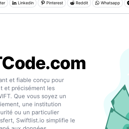
ter
Linkedin
Pinterest
Reddit
Whatsapp
TCode.com
nt et fiable conçu pour
nt et précisément les
SWIFT. Que vous soyez un
iement, une institution
urité ou un particulier
fert, Swiftlist.io simplifie le
ntané aux données