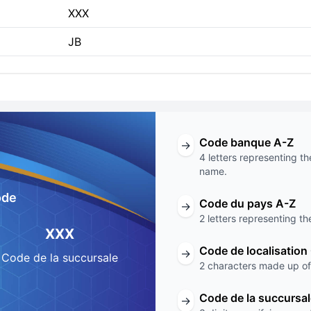
XXX
JB
Code banque A-Z
→
4 letters representing th
name.
ode
Code du pays A-Z
→
2 letters representing th
XXX
Code de localisation
→
Code de la succursale
2 characters made up of 
Code de la succursa
→