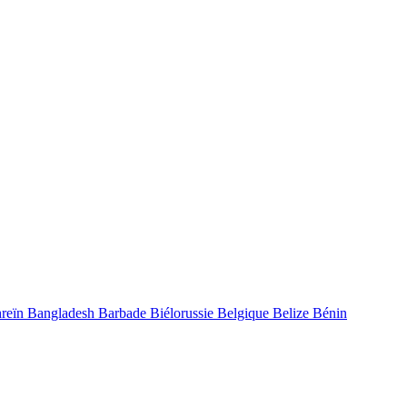
reïn
Bangladesh
Barbade
Biélorussie
Belgique
Belize
Bénin