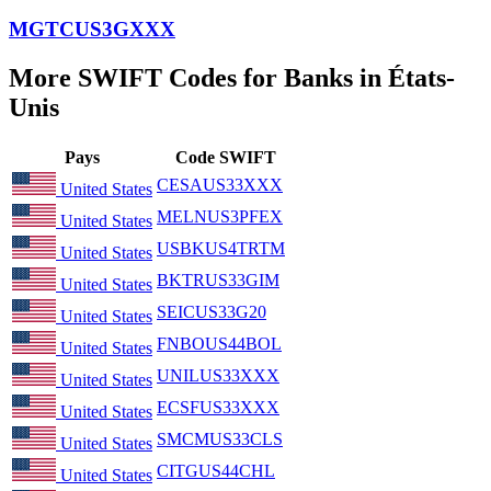
MGTCUS3GXXX
More SWIFT Codes for Banks in États-
Unis
Pays
Code SWIFT
CESAUS33XXX
United States
MELNUS3PFEX
United States
USBKUS4TRTM
United States
BKTRUS33GIM
United States
SEICUS33G20
United States
FNBOUS44BOL
United States
UNILUS33XXX
United States
ECSFUS33XXX
United States
SMCMUS33CLS
United States
CITGUS44CHL
United States