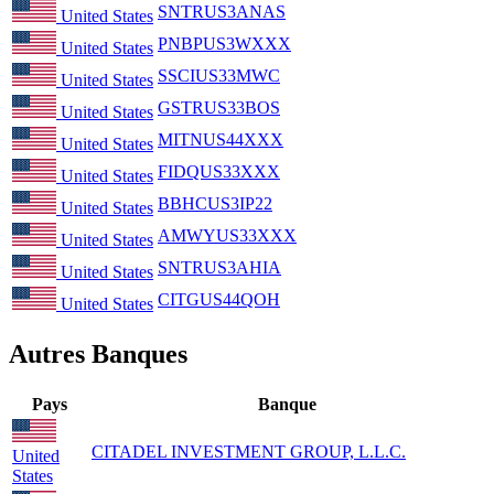
SNTRUS3ANAS
United States
PNBPUS3WXXX
United States
SSCIUS33MWC
United States
GSTRUS33BOS
United States
MITNUS44XXX
United States
FIDQUS33XXX
United States
BBHCUS3IP22
United States
AMWYUS33XXX
United States
SNTRUS3AHIA
United States
CITGUS44QOH
United States
Autres Banques
Pays
Banque
CITADEL INVESTMENT GROUP, L.L.C.
United
States