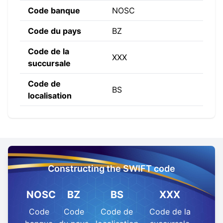
Code banque
NOSC
Code du pays
BZ
Code de la
XXX
succursale
Code de
BS
localisation
Constructing the SWIFT code
NOSC
BZ
BS
XXX
Code
Code
Code de
Code de la