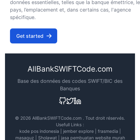
données essentielles, telles que la banque émettrice, le
pays, l’emplacement et, dans certains cas, l'agence
spécifique.
Get started
AllBankSWIFTCode.com
Base des données des codes SWIFT/BIC des
Banques
©
2026 AllBankSWIFTCode.com . Tout droit réservés.
Usefull Links :
kode pos indonesia
|
jember explore
|
frasmedia
|
masaguz
|
Sholawat
|
jasa pembuatan website murah