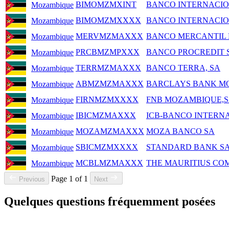
BIMOMZMXINT
BANCO INTERNACIO
Mozambique
BIMOMZMXXXX
BANCO INTERNACIO
Mozambique
MERVMZMAXXX
BANCO MERCANTIL 
Mozambique
PRCBMZMPXXX
BANCO PROCREDIT S.
Mozambique
TERRMZMAXXX
BANCO TERRA, SA
Mozambique
ABMZMZMAXXX
BARCLAYS BANK MO
Mozambique
FIRNMZMXXXX
FNB MOZAMBIQUE,
Mozambique
IBICMZMAXXX
ICB-BANCO INTERNA
Mozambique
MOZAMZMAXXX
MOZA BANCO SA
Mozambique
SBICMZMXXXX
STANDARD BANK S
Mozambique
MCBLMZMAXXX
THE MAURITIUS CO
Mozambique
Page 1 of 1
Previous
Next
Quelques questions fréquemment posées