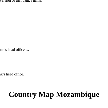
 version of that bank's name.
nk's head office is.
nk’s head office.
Country Map Mozambique