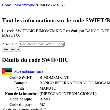
Home
/
Mozambique
/BIMOMZMXINT
Tout les informations sur le code SWIFT/
Le code SWIFT/BIC BIMOMZMXINT est émis par BANCO INTERNACIO
MAPUTO.
Récherche
Détails du code SWIF/BIC
Mozambique (mz)
Code SWIFT
BIMOMZMXINT
Banque
BANCO INTERNACIONAL DE MOCAMB
Ville
MAPUTO
Nom de la branche
(DIRECCAO INTERNACIONAL)
Code banque
BIMO
Code du pays
MZ
Code de la succursale
INT