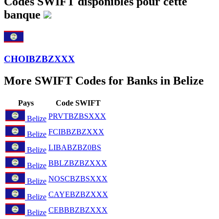
Codes SWIFT disponibles pour cette
banque
CHOIBZBZXXX
More SWIFT Codes for Banks in Belize
Pays
Code SWIFT
PRVTBZBSXXX
Belize
FCIBBZBZXXX
Belize
LIBABZBZ0BS
Belize
BBLZBZBZXXX
Belize
NOSCBZBSXXX
Belize
CAYEBZBZXXX
Belize
CEBBBZBZXXX
Belize