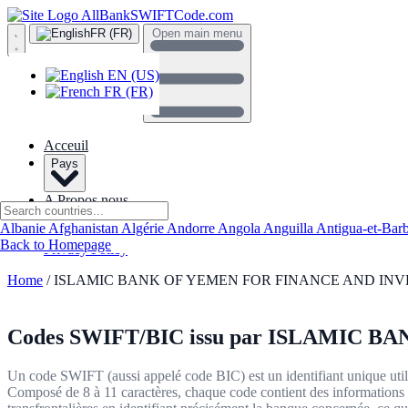
AllBankSWIFTCode.com
FR (FR)
Open main menu
EN (US)
FR (FR)
Acceuil
Pays
A Propos nous
Contactez-nous
Albanie
Afghanistan
Algérie
Andorre
Angola
Anguilla
Antigua-et-Bar
Routing Number
Back to Homepage
Privacy Policy
Home
/ ISLAMIC BANK OF YEMEN FOR FINANCE AND IN
Codes SWIFT/BIC issu par
ISLAMIC BA
Un code SWIFT (aussi appelé code BIC) est un identifiant unique utilis
Composé de 8 à 11 caractères, chaque code contient des informations sur 