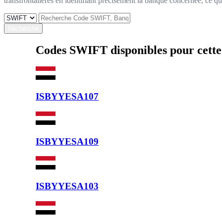
transfrontalières en identifiant précisément la banque concernée, ce qui 
Récherche
Codes SWIFT disponibles pour cett
ISBYYESA107
ISBYYESA109
ISBYYESA103