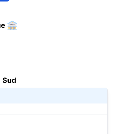
ue
u Sud