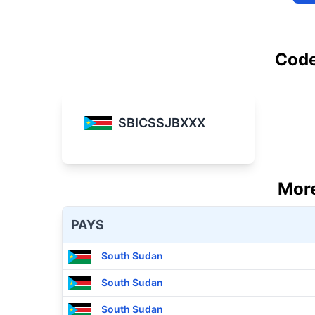
Code
SBICSSJBXXX
More
PAYS
South Sudan
South Sudan
South Sudan