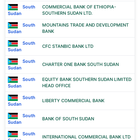
South
COMMERCIAL BANK OF ETHIOPIA-
SOUTHERN SUDAN LTD.
Sudan
South
MOUNTAINS TRADE AND DEVELOPMENT
BANK
Sudan
South
CFC STANBIC BANK LTD
Sudan
South
CHARTER ONE BANK SOUTH SUDAN
Sudan
South
EQUITY BANK SOUTHERN SUDAN LIMITED
HEAD OFFICE
Sudan
South
LIBERTY COMMERCIAL BANK
Sudan
South
BANK OF SOUTH SUDAN
Sudan
South
INTERNATIONAL COMMERCIAL BANK LTD