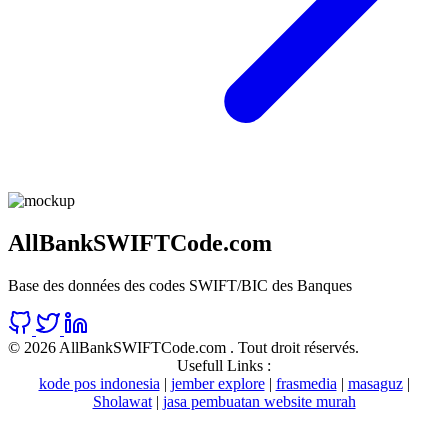
AllBankSWIFTCode.com
Base des données des codes SWIFT/BIC des Banques
©
2026 AllBankSWIFTCode.com . Tout droit réservés.
Usefull Links :
kode pos indonesia
|
jember explore
|
frasmedia
|
masaguz
|
Sholawat
|
jasa pembuatan website murah