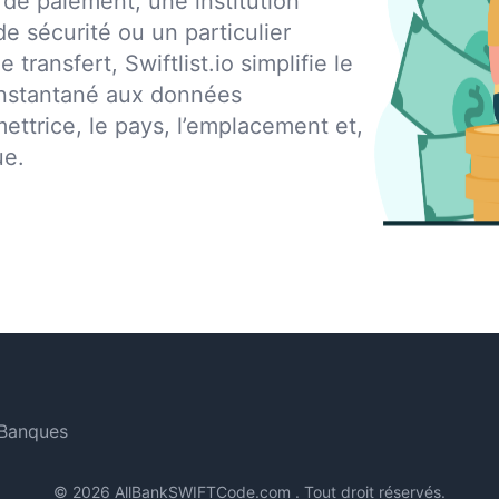
 de paiement, une institution
de sécurité ou un particulier
 transfert, Swiftlist.io simplifie le
instantané aux données
mettrice, le pays, l’emplacement et,
ue.
 Banques
©
2026 AllBankSWIFTCode.com . Tout droit réservés.