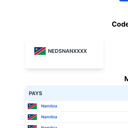
Code
NEDSNANXXXX
M
PAYS
Namibia
Namibia
Namibia